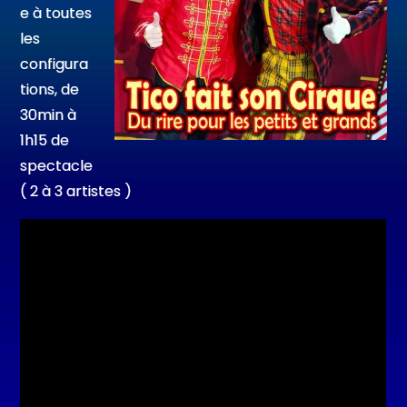
e à toutes
les
configura
tions, de
30min à
1h15 de
spectacle
( 2 à 3 artistes )