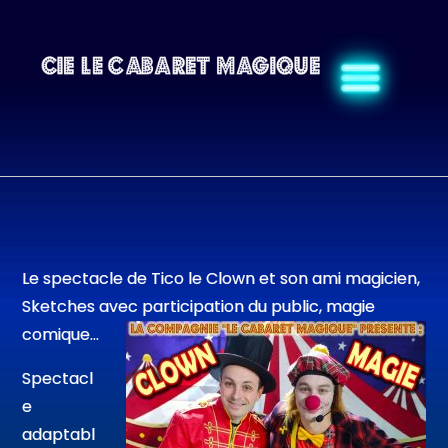
Skip
to
content
Le spectacle de Tico le Clown et son ami magicien,
Sketches avec participation du public, magie
comique…
Spectacl
e
adaptabl